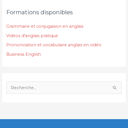
Formations disponibles
Grammaire et conjugaison en anglais
Vidéos d'anglais pratique
Prononciation et vocabulaire anglais en vidéo
Business English
R
e
c
h
e
r