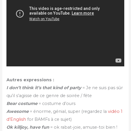
Autres expressions :
I don’t think it’s that kind of party
= Je ne suis pas sûr
qu’il s’agisse de ce genre de soirée / fête
Bear costume
= costume d’ours
Awesome
= énorme, génial, super (regardez la
vidéo 1
d’English
for BAMFs à ce sujet)
Ok killjoy, have fun
= ok rabat-joie, amuse-toi bien !