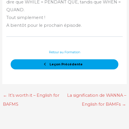
dire que WHILE = PENDANT QUE, tandis que WHEN =
QUAND.
Tout simplement !
A bientôt pour le prochain épisode.
Retour au Formation
Leçon Précédente
←
It’s worth it – English for
La signification de WANNA –
BAFMS
English for BAMFs
→