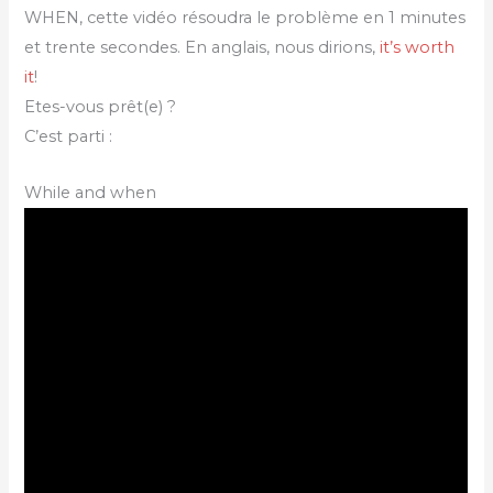
WHEN, cette vidéo résoudra le problème en 1 minutes
et trente secondes. En anglais, nous dirions,
it’s worth
it
!
Etes-vous prêt(e) ?
C’est parti :
While and when