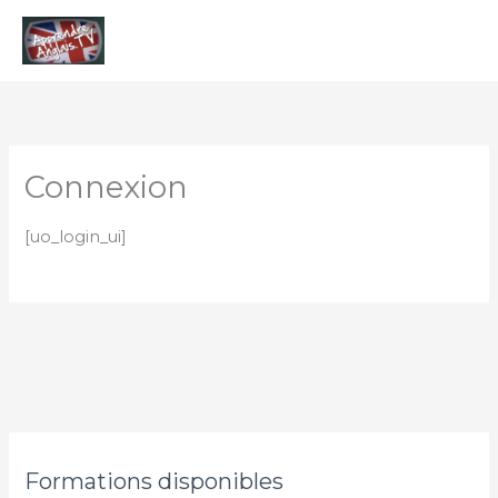
Aller
Men
au
contenu
princ
Connexion
[uo_login_ui]
Formations disponibles