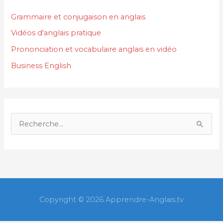
Grammaire et conjugaison en anglais
Vidéos d'anglais pratique
Prononciation et vocabulaire anglais en vidéo
Business English
R
e
c
h
e
r
Copyright © 2026
Apprendre-Anglais.tv
c
h